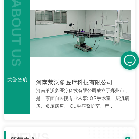
ABOUT US
荣誉资质
河南莱沃多医疗科技有限公司
河南莱沃多医疗科技有限公司成立于郑州市，
是一家面向医院专业从事: OR手术室、层流病
房、负压病房、ICU重症监护室、产…
NEWS