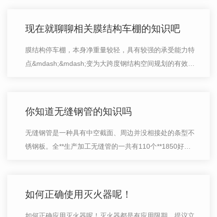
2次比较简单毁坏室外排水管；…
现在就聊聊相关膜结构车棚的知识吧
膜结构停车棚，本身净重量较轻，具有较强的承受能力特
点&mdash;&mdash;变为大跨度钢结构空间规划的有效途
径之一。停车场的规划和打造成现代城市规划不可或缺的
一部分，在以后的建设里会变…
你知道无缝钢管的知识吗
无缝钢管是一种具有中空截面、周边并没相接处的条型不
锈钢板。全**生产加工无缝管的一共有110个**1850好多
个企业当中的5100好多个生产商，这当中生产加工管具
的是44个**170好多个企业当中的260好…
如何正确使用灭火器呢！
如何正确应用灭火器呢！灭火器都是有应用限期。提议立