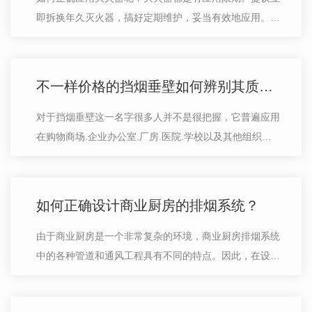
即拆换年久灭火器，搞好定期维护，妥当有效地应用。在
日常日常生活大家周边设定有很多的灭火器，可是很多人
的针对具体工作经验实际操作也有待…
不一样价格的挡烟垂壁如何辨别其质量好坏？
对于挡烟垂壁这一名字很多人并不是很把握，它普遍应用
在购物商场.企业办公室.厂房.医院.学校以及其他组织的
停车场.走廊.大厅等一些位置，经常会看到其身影，可以
具备消火栓系统蓄烟的作用。工程建…
如何正确设计商业厨房的排烟系统？
由于商业厨房是一个非常复杂的环境，商业厨房排烟系统
中的各种管道和通风工程具有不同的特点。因此，在设计
排烟管道时必须遵循一些特殊的原则。只有这样才能设计
出合理的排烟管道。因此，商业排烟…