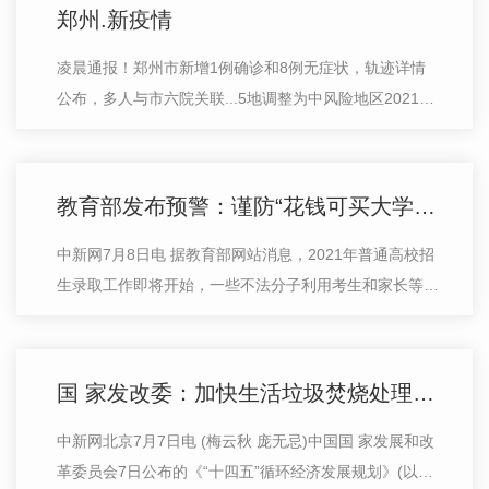
郑州.新疫情
凌晨通报！郑州市新增1例确诊和8例无症状，轨迹详情
公布，多人与市六院关联...5地调整为中风险地区2021-
08-05 06:30每日经济新闻每经编辑：彭水萍8月5日凌
晨，郑州市连发两条重要通告和通报，将5…
教育部发布预警：谨防“花钱可买大学名额”等诈骗
中新网7月8日电 据教育部网站消息，2021年普通高校招
生录取工作即将开始，一些不法分子利用考生和家长等待
录取信息的紧张急切心理，设置“招生陷阱”诱骗考生和家
长。教育部再次提醒广大考生和家…
国 家发改委：加快生活垃圾焚烧处理设施建设
中新网北京7月7日电 (梅云秋 庞无忌)中国国 家发展和改
革委员会7日公布的《“十四五”循环经济发展规划》(以下