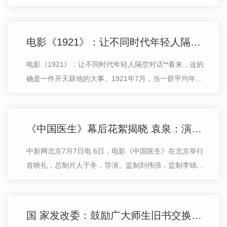
简称《规划》)提出，加强塑料垃圾分类回收和再生利
用，加快生活垃圾焚烧处理设施建设…
电影《1921》：让不同时代年轻人隔空对话
电影《1921》：让不同时代年轻人隔空对话**看来，这的
确是一件开天辟地的大事。1921年7月，当一群平均年龄
28岁的年轻人聚集在当时上海法租界望志路106号那幢石
库门建筑客厅中时，他们中的大多数一…
《中国医生》幕后花絮揭晓 袁泉：演员靠眼神表达情绪
中新网北京7月7日电 6日，电影《中国医生》在北京举行
首映礼，总制片人于冬，导演、监制刘伟强，监制李锦
文，领衔主演张涵予、袁泉、李晨、朱亚文，特别出演欧
豪，共同出演冯文娟、耿乐、梁大维、…
国 家发改委：鼓励广大师生旧书交换使用