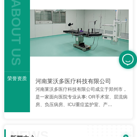
ABOUT US
荣誉资质
河南莱沃多医疗科技有限公司
河南莱沃多医疗科技有限公司成立于郑州市，
是一家面向医院专业从事: OR手术室、层流病
房、负压病房、ICU重症监护室、产…
NEWS