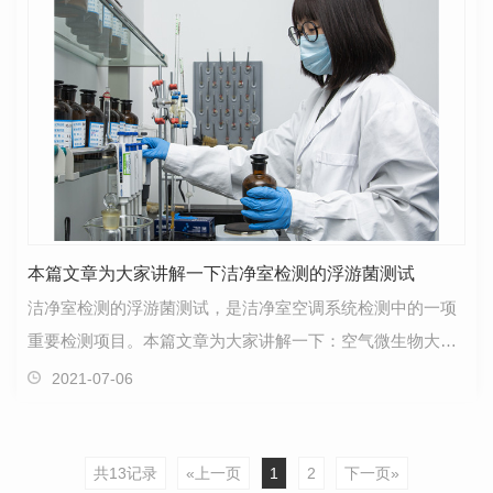
本篇文章为大家讲解一下洁净室检测的浮游菌测试
洁净室检测的浮游菌测试，是洁净室空调系统检测中的一项
重要检测项目。本篇文章为大家讲解一下：空气微生物大多
依附在尘埃粒子上，形成生物活性粒子， 通过浮游菌…
2021-07-06
共13记录
«上一页
1
2
下一页»