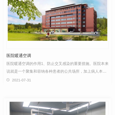
医院暖通空调
医院暖通空调的作用1、防止交叉感染的重要措施。医院本来
说就是一个聚集和容纳各种患者的公共场所，加上病人本来
自身免疫力相对正常人来说比较低下，同时医院空气…
2021-07-31