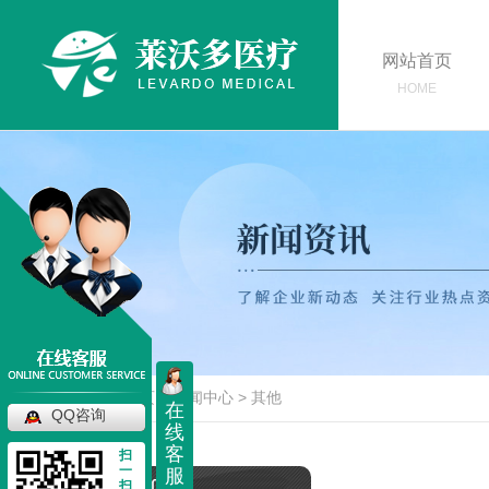
网站首页
HOME
当前位置：
首页
>
新闻中心
>
其他
在
QQ咨询
线
客
扫
一
服
扫