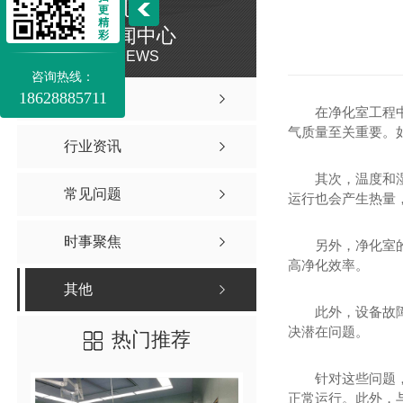
更
精
新闻中心
彩
NEWS
咨询热线：
18628885711
公司新闻
在净化室工程
气质量至关重要。
行业资讯
其次，温度和
常见问题
运行也会产生热量
时事聚焦
另外，净化室
高净化效率。
其他
此外，设备故
决潜在问题。
热门推荐
针对这些问题
正常运行。此外，